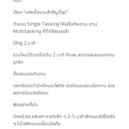
ทันที
เลือก “แค่หนึ่งงานสำคัญที่สุด”
ทำแบบ Single Tasking ให้เสร็จทีละงาน แทน
Multitasking ที่ทำให้สมองล้า
ใช้กฎ 2 นาที
งานไหนใช้เวลาไม่เกิน 2 นาที ทำเลย ลดการสะสมของงาน
จุกจิก
ตั้งขอบเขตกับงาน
บอกตัวเองว่าช่วงไหนจะโฟกัส ช่วงไหนจะตอบข้อความ ช่วย
ลดการโดนขัดจังหวะ
พักอย่างตั้งใจ
ปิดหน้าจอ หลับตา หายใจลึก ๆ 2–5 นาที พักแบบรีเซ็ตจริง
ๆ ไม่ใช่พักแบบเลื่อนมือถือ