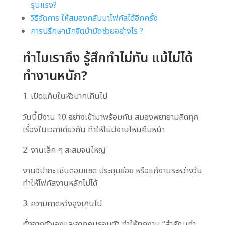
รุนแรง?
วิธีจัดการ ให้สมองกลับมาโฟกัสได้อีกครั้ง
การปรึกษานักจิตบำบัดช่วยอย่างไร ?
ทำไมเราถึง รู้สึกทำไม่ทัน แม้ไม่ได้
ทำงานหนัก?
1. เปิดแท็บในหัวมากเกินไป
วันนี้มีงาน 10 อย่างเข้ามาพร้อมกัน สมองพยายามคิดทุก
เรื่องในเวลาเดียวกัน ทำให้ไม่มีงานไหนคืบหน้า
2. งานเล็ก ๆ สะสมจนใหญ่
งานจิปาถะ เช่นตอบแชต ประชุมย่อย หรือแก้งานระหว่างวัน
ทำให้โฟกัสงานหลักไม่ได้
3. ความคาดหวังสูงเกินไป
ทั้งจากตัวเองและจากคนรอบตัว ทำให้ทุกงาน “สำคัญเท่า