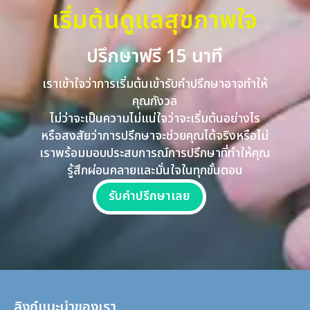
เริ่มต้นดูแลสุขภาพใจ
ปรึกษาฟรี 15 นาที
เราเข้าใจว่าการเริ่มต้นเข้ารับคำปรึกษาอาจทำให้
คุณกังวล
ไม่ว่าจะเป็นความไม่แน่ใจว่าจะเริ่มต้นอย่างไร
หรือสงสัยว่าการปรึกษาจะช่วยคุณได้จริงหรือไม่
เราพร้อมมอบประสบการณ์การปรึกษาที่ทำให้คุณ
รู้สึกผ่อนคลายและมั่นใจในทุกขั้นตอน
รับคำปรึกษาเลย
ลิงก์แนะนำของเรา