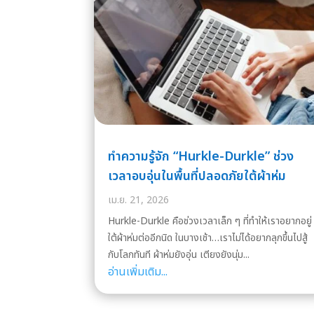
ทำความรู้จัก “Hurkle-Durkle” ช่วง
เวลาอบอุ่นในพื้นที่ปลอดภัยใต้ผ้าห่ม
เม.ย. 21, 2026
Hurkle-Durkle คือช่วงเวลาเล็ก ๆ ที่ทำให้เราอยากอยู่
ใต้ผ้าห่มต่ออีกนิด ในบางเช้า…เราไม่ได้อยากลุกขึ้นไปสู้
กับโลกทันที ผ้าห่มยังอุ่น เตียงยังนุ่ม...
อ่านเพิ่มเติม...