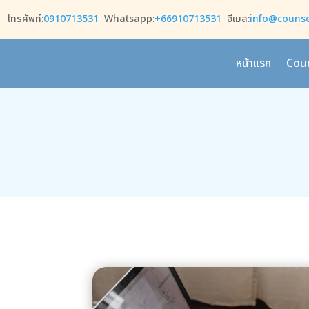
โทรศัพท์:
0910713531
Whatsapp:
+66910713531
อีเมล:
info@counsel
หน้าแรก
Coun